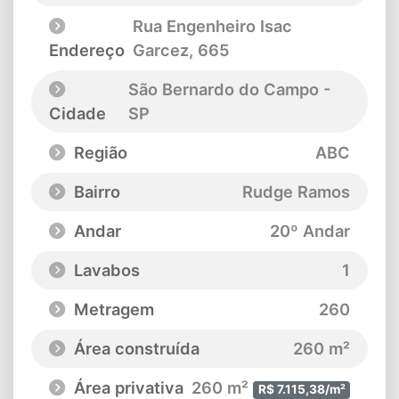
Rua Engenheiro Isac
Endereço
Garcez
, 665
São Bernardo do Campo -
Cidade
SP
Região
ABC
Bairro
Rudge Ramos
Andar
20º Andar
Lavabos
1
Metragem
260
Área construída
260 m²
Área privativa
260 m²
R$ 7.115,38/m²