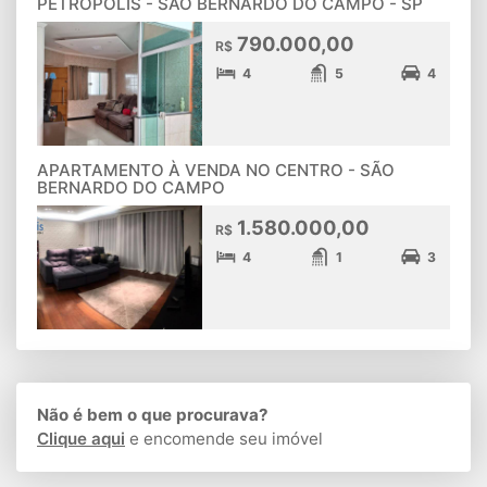
PETRÓPOLIS - SÃO BERNARDO DO CAMPO - SP
790.000,00
R$
4
5
4
APARTAMENTO À VENDA NO CENTRO - SÃO
BERNARDO DO CAMPO
1.580.000,00
R$
4
1
3
Não é bem o que procurava?
Clique aqui
e encomende seu imóvel