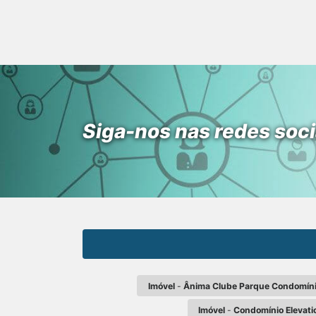
Siga-nos nas redes soci
Imóvel
-
Ânima Clube Parque Condomínio 
Imóvel
-
Condomínio Elevati