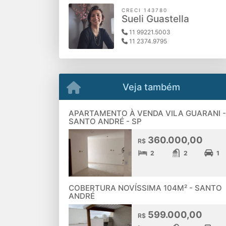
CRECI 143780
Sueli Guastella
11 99221.5003
11 2374.9795
Veja também
APARTAMENTO À VENDA VILA GUARANI -
SANTO ANDRÉ - SP
360.000,00
R$
2
2
1
COBERTURA NOVÍSSIMA 104M² - SANTO
ANDRÉ
599.000,00
R$