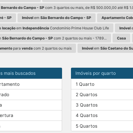
 Bernardo do Campo - SP
com 3 quartos ou mais, de R$ 500.000,00 até R$ 1.
é - SP
Imóvel
em
São Bernardo do Campo - SP
Apartamento Cobe
a
locação
em
Independência
Condomínio Prime House Club Life
Imóvel
m
São Bernardo do Campo - SP
com 2 quartos ou mais - 1789...
Casa
amento
para
venda
com 2 quartos ou mais
Imóvel
em
São Caetano do Su
os mais buscados
Imóveis por quarto
rtamento
1 Quarto
rado
2 Quartos
a
3 Quartos
ertura
4 Quartos
a
5 Quartos