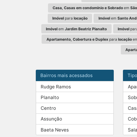
Casa, Casas em condomínio e Sobrado
em
São
Imóvel
para
locação
Imóvel
em
Santo Andr
Imóvel
em
Jardim Beatriz Planalto
Imóvel
par
Apartamento, Cobertura e Duplex
para
locação
e
Apart
Bairros mais acessados
Tip
Rudge Ramos
Apa
Planalto
Sob
Centro
Cas
Assunção
Cob
Baeta Neves
Sal