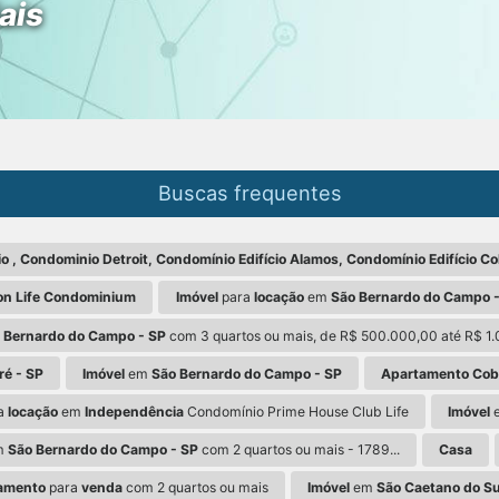
ais
Buscas frequentes
, Condominio Detroit, Condomínio Edifício Alamos, Condomínio Edifício Co
on Life Condominium
Imóvel
para
locação
em
São Bernardo do Campo -
 Bernardo do Campo - SP
com 3 quartos ou mais, de R$ 500.000,00 até R$ 1.
é - SP
Imóvel
em
São Bernardo do Campo - SP
Apartamento Cobe
a
locação
em
Independência
Condomínio Prime House Club Life
Imóvel
m
São Bernardo do Campo - SP
com 2 quartos ou mais - 1789...
Casa
amento
para
venda
com 2 quartos ou mais
Imóvel
em
São Caetano do Su