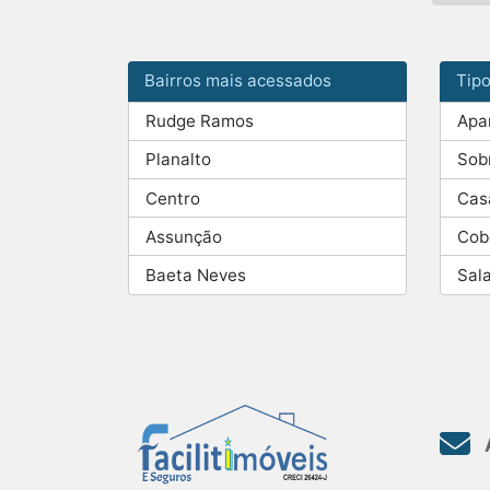
Bairros mais acessados
Tip
Rudge Ramos
Apa
Planalto
Sob
Centro
Cas
Assunção
Cob
Baeta Neves
Sal