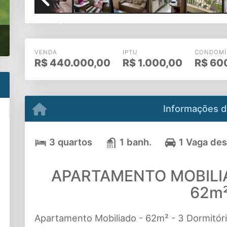
Previous
VENDA
IPTU
CONDOMÍ
R$
440.000,00
R$
1.000,00
R$
60
Informações d
3 quartos
1 banh.
1 Vaga de
APARTAMENTO MOBILI
62m
Apartamento Mobiliado - 62m² - 3 Dormitór