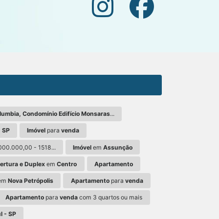
lumbia, Condomínio Edifício Monsaras
...
 SP
Imóvel
para
venda
000.000,00 - 1518...
Imóvel
em
Assunção
rtura e Duplex
em
Centro
Apartamento
em
Nova Petrópolis
Apartamento
para
venda
Apartamento
para
venda
com 3 quartos ou mais
l - SP