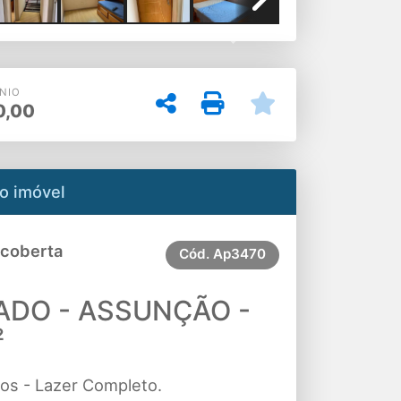
Next
NIO
0,00
o imóvel
scoberta
Cód.
Ap3470
ADO - ASSUNÇÃO -
²
ios - Lazer Completo.