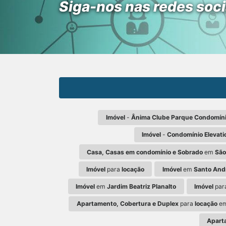
Siga-nos nas redes soci
Imóvel
-
Ânima Clube Parque Condomínio 
Imóvel
-
Condomínio Elevati
Casa, Casas em condomínio e Sobrado
em
São
Imóvel
para
locação
Imóvel
em
Santo Andr
Imóvel
em
Jardim Beatriz Planalto
Imóvel
par
Apartamento, Cobertura e Duplex
para
locação
e
Apart