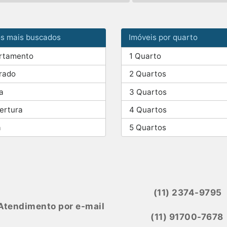
os mais buscados
Imóveis por quarto
rtamento
1 Quarto
rado
2 Quartos
a
3 Quartos
ertura
4 Quartos
a
5 Quartos
(11) 2374-9795
Atendimento por e-mail
(11) 91700-7678