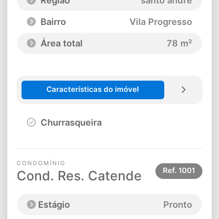
Bairro
Vila Progresso
Área total
78 m²
Características do imóvel
Churrasqueira
CONDOMÍNIO
Ref.
1001
Cond. Res. Catende
Estágio
Pronto